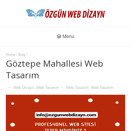
Menu
Home
/
Blog
/
Göztepe Mahallesi Web
Tasarım
Web Dizayn
,
Web Tasarım
Web Tasarım
,
Web Tasarım