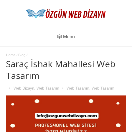
Menu
Home
/
Blog
/
Saraç İshak Mahallesi Web
Tasarım
Web Dizayn
,
Web Tasarım
Web Tasarım
,
Web Tasarım