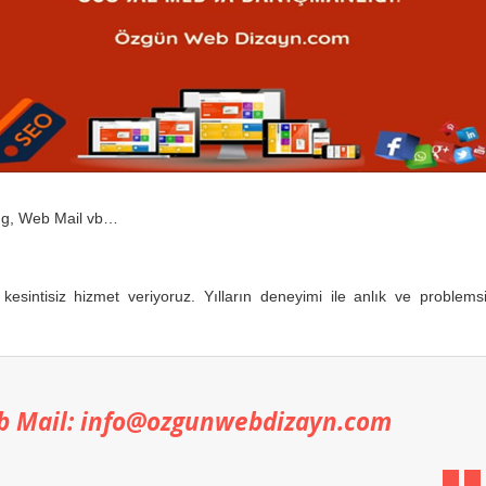
ing, Web Mail vb…
sintisiz hizmet veriyoruz. Yılların deneyimi ile anlık ve problems
b Mail: info@ozgunwebdizayn.com