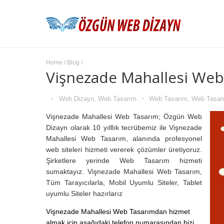
Home
/
Blog
/
Vişnezade Mahallesi Web
Web Dizayn
,
Web Tasarım
Web Tasarım
,
Web Tasar
Vişnezade Mahallesi Web Tasarım; Özgün Web
Dizayn olarak 10 yılllık tecrübemiz ile Vişnezade
Mahallesi Web Tasarım, alanında profesyonel
web siteleri hizmeti vererek çözümler üretiyoruz.
Şirketlere yerinde Web Tasarım hizmeti
sumaktayız. Vişnezade Mahallesi Web Tasarım,
Tüm Tarayıcılarla, Mobil Uyumlu Siteler, Tablet
uyumlu Siteler hazırlarız
Vişnezade Mahallesi Web Tasarımdan hizmet
almak için aşağıdaki telefon numarasından bizi